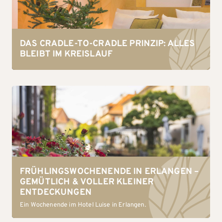
DAS CRADLE-TO-CRADLE PRINZIP: ALLES
BLEIBT IM KREISLAUF
FRÜHLINGSWOCHENENDE IN ERLANGEN –
GEMÜTLICH & VOLLER KLEINER
ENTDECKUNGEN
Ein Wochenende im Hotel Luise in Erlangen.