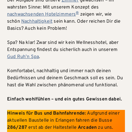
Der Aufgabe sind unsere
Zimmer
gewachsen – im
wahrsten Sinne: Mit unserem Konzept des
®
nachwachsenden Hotelzimmers
zeigen wir, wie
schön
Nachhaltigkeit
sein kann. Oder reichen Dir die
Basics? Auch kein Problem!
Spa? Na klar! Zwar sind wir kein Wellnesshotel, aber
Entspannung findest du sicherlich auch in unserem
Gud Ruh’n Spa
.
Komfortabel, nachhaltig und immer nach deinen
Bedürfnissen und deinem Geschmack soll es sein. Du
hast die Wahl zwischen phänomenal und funktional.
Einfach wohlfühlen – und ein gutes Gewissen dabei.
Hinweis für Bus und Bahnfahrende:
Aufgrund einer
aktuellen Baustelle in Erlangen fahren die Busse
286/287
erst ab der Haltestelle
Arcaden
zu uns.