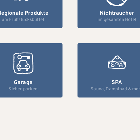
Regionale Produkte
Nichtraucher
am Frühstücksbuffet
im gesamten Hotel
Garage
SPA
Sicher parken
Sauna, Dampfbad & me