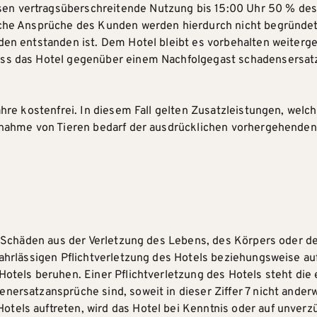
n vertragsüberschreitende Nutzung bis 15:00 Uhr 50 % des v
liche Ansprüche des Kunden werden hierdurch nicht begründet
haden entstanden ist. Dem Hotel bleibt es vorbehalten weite
ss das Hotel gegenüber einem Nachfolgegast schadensersatzp
ahre kostenfrei. In diesem Fall gelten Zusatzleistungen, welc
Mitnahme von Tieren bedarf der ausdrücklichen vorhergehende
de Schäden aus der Verletzung des Lebens, des Körpers oder de
fahrlässigen Pflichtverletzung des Hotels beziehungsweise auf
Hotels beruhen. Einer Pflichtverletzung des Hotels steht die 
nersatzansprüche sind, soweit in dieser Ziffer 7 nicht anderw
tels auftreten, wird das Hotel bei Kenntnis oder auf unver