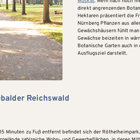
Muskat
. Wem nach noch mehr
direkt angrenzenden Botan
Hektaren präsentiert die F
Nürnberg Pflanzen aus alle
Gewächshäusern fühlt man 
Gewächse beizeiten in wär
Botanische Garten auch in
Ausflugsziel darstellt.
balder Reichswald
15 Minuten zu Fuß entfernt befindet sich der Röthelheimpark.
gelände zahlreiche Wohn- und Gewerbeflächen, in deren Mitt